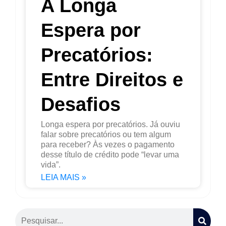
A Longa
Espera por
Precatórios:
Entre Direitos e
Desafios
Longa espera por precatórios. Já ouviu
falar sobre precatórios ou tem algum
para receber? Às vezes o pagamento
desse título de crédito pode “levar uma
vida”.
LEIA MAIS »