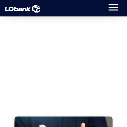
Blog
Fique por dentro das noticias relacionadas a
Precatório e RPV.